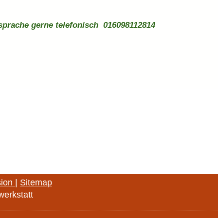
prache gerne telefonisch 016098112814
sion
|
Sitemap
erkstatt